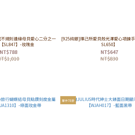
訊號不規則邊緣母貝愛心二分之一
[925純銀]擇己所愛貝殼光澤愛心項鍊手鍊
SL847】-玫瑰金
SL650】
NT$788
NT$647
NT$1,010
NT$830
單件78折