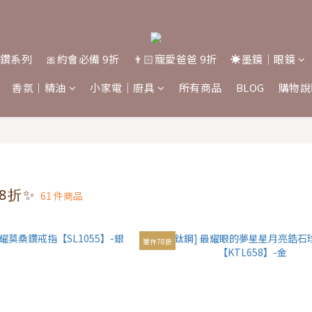
桑鑽系列
🎀約會必備 9折
👨🏻寵愛爸爸 9折
☀️墨鏡｜眼鏡
香氛｜精油
小家電｜廚具
所有商品
BLOG
購物說
8折✨
61 件商品
單件78折