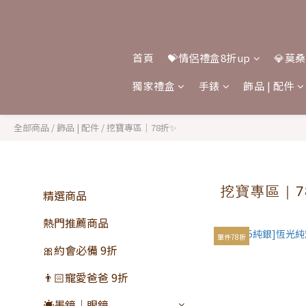
首頁
💝情侶禮盒8折up
💎莫
獨家禮盒
手錶
飾品 | 配件
全部商品
/
飾品 | 配件
/
挖寶專區｜78折✨
挖寶專區｜7
精選商品
熱門推薦商品
單件78折
🎀約會必備 9折
👨🏻寵愛爸爸 9折
☀️墨鏡｜眼鏡