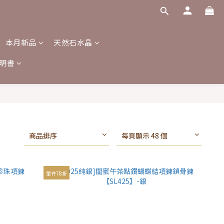
本月新品
天然石水晶
明書
商品排序
每頁顯示 48 個
單件78折