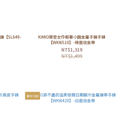
【SL649-
KIMIO摩登女伶輕奢小圓金屬手鍊手錶
【WKI6510】-綠面玫金帶
NT$1,319
NT$1,499
單件78折