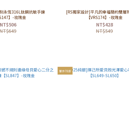
片刻永恆316L鈦鋼抗敏手鍊
[RS獨家設計]平凡的幸福簡約雙層
S147】-玫瑰金
【VRS174】-玫瑰金
NT$506
NT$428
NT$649
NT$549
單件78折