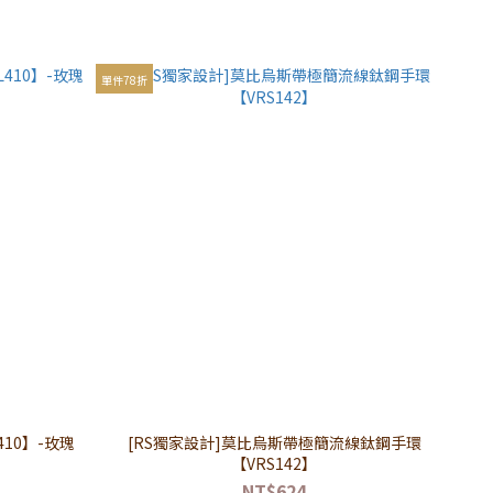
單件78折
10】-玫瑰
[RS獨家設計]莫比烏斯帶極簡流線鈦鋼手環
【VRS142】
NT$624