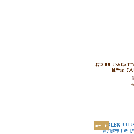
韓國JULIUS幻境
鍊手錶【WJ
單件78折