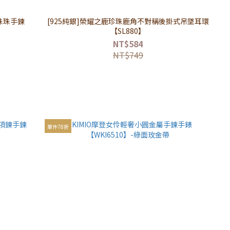
珠珠手鍊
[925純銀]榮耀之鹿珍珠鹿角不對稱後掛式吊墜耳環
【SL880】
NT$584
NT$749
單件78折