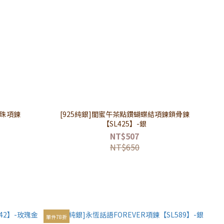
珍珠項鍊
[925純銀]閨蜜午茶點鑽蝴蝶結項鍊鎖骨鍊
【SL425】-銀
NT$507
NT$650
單件78折