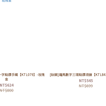
字點鑽手鐲【KTL079】-玫瑰
[鈦鋼]羅馬數字三環點鑽項鍊【KTL84
金
NT$545
NT$624
NT$699
NT$800