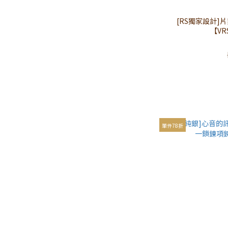
[RS獨家設計]
【VR
單件78折