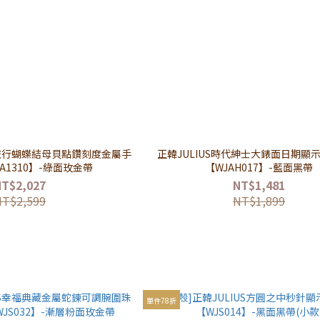
小旅行蝴蝶結母貝點鑽刻度金屬手
正韓JULIUS時代紳士大錶面日期顯
A1310】-綠面玫金帶
【WJAH017】-藍面黑帶
NT$2,027
NT$1,481
NT$2,599
NT$1,899
單件78折