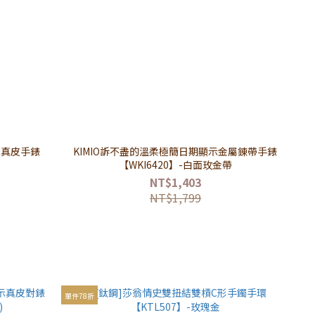
示真皮手錶
KIMIO訴不盡的溫柔極簡日期顯示金屬錬帶手錶
【WKI6420】-白面玫金帶
NT$1,403
NT$1,799
單件78折