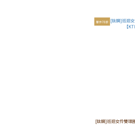
單件78折
[鈦鋼]巡迴女伶雙環圈