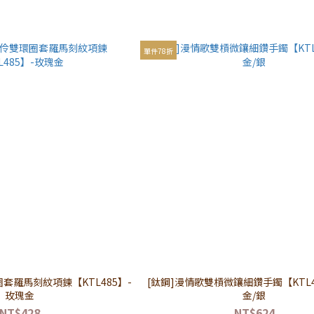
單件78折
套羅馬刻紋項鍊【KTL485】-
[鈦鋼]漫情歌雙槓微鑲細鑽手鐲【KTL4
玫瑰金
金/銀
NT$428
NT$624