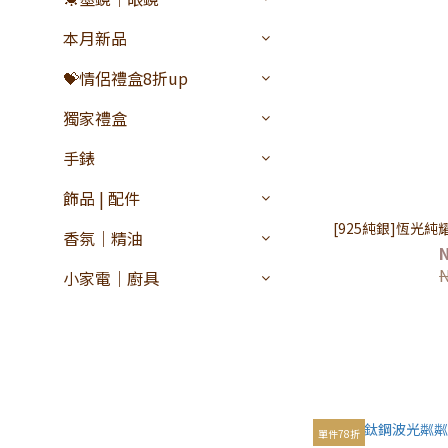
本月新品
💝情侶禮盒8折up
獨家禮盒
手錶
飾品 | 配件
[925純銀]恆光純
香氛｜精油
小家電｜廚具
單件78折