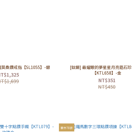
耀莫桑鑽戒指【SL1055】-銀
[鈦鋼] 最耀眼的夢星星月亮鋯石
【KTL658】-金
NT$1,325
NT$351
NT$1,699
NT$450
單件78折