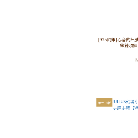
[925純銀]心音的
鎖鍊項鍊【
單件78折