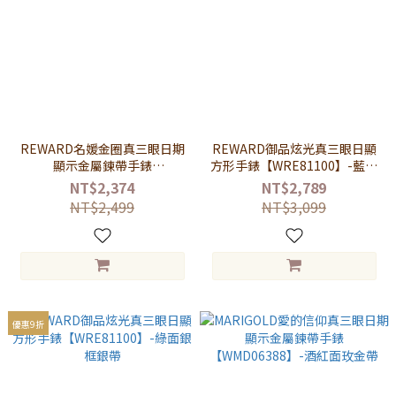
REWARD名媛金圈真三眼日期
REWARD御品炫光真三眼日顯
顯示金屬鍊帶手錶
方形手錶【WRE81100】-藍面
【WRE63084】-白面玫金銀帶
金框藍帶
NT$2,374
NT$2,789
NT$2,499
NT$3,099
優惠9折