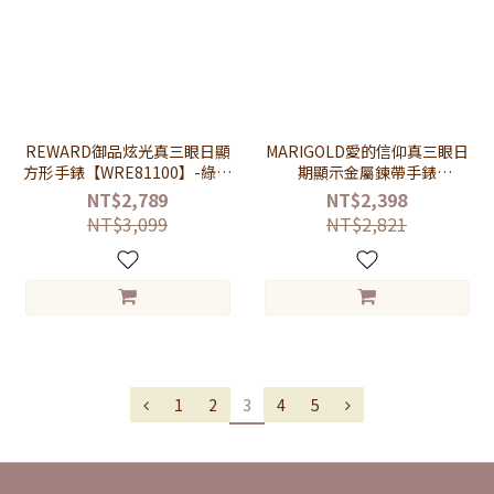
REWARD御品炫光真三眼日顯
MARIGOLD愛的信仰真三眼日
方形手錶【WRE81100】-綠面
期顯示金屬鍊帶手錶
銀框銀帶
【WMD06388】-酒紅面玫金帶
NT$2,789
NT$2,398
NT$3,099
NT$2,821
1
2
3
4
5