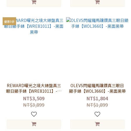
優惠9折
REWARD曜光之境大錶盤真三
OLEVS閃耀羅馬鑲鑽真三眼日
眼日顯手錶【WRE81011】-黑
顯手錶【WOL3660】-黑面黑帶
面黑帶
NT$3,509
NT$1,804
NT$3,899
NT$1,899