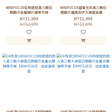
MINIFOCUS從新啟程真三眼日
MINIFOCUS盛夏光年真三眼日
期顯示金屬鋼片鍊帶手錶
期顯示羅馬刻字大錶面金屬米
【WMF0282】-藍面藍帶
蘭鍊帶手錶【WMF0236】-黑
NT$1,994
NT$1,994
面黑帶
NT$2,099
NT$2,099
[中性款]MINIFOCUS時間裡的
[中性款]MINIFOCUS時間裡的