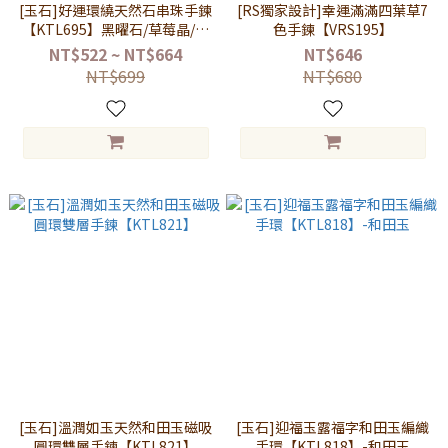
[玉石]好運環繞天然石串珠手鍊
[RS獨家設計]幸運滿滿四葉草7
【KTL695】黑曜石/草莓晶/東
色手鍊【VRS195】
陵玉/髮晶/堇青石/太陽石
NT$522 ~ NT$664
NT$646
NT$699
NT$680
[玉石]溫潤如玉天然和田玉磁吸
[玉石]迎福玉露福字和田玉編織
圓環雙層手鍊【KTL821】
手環【KTL818】-和田玉