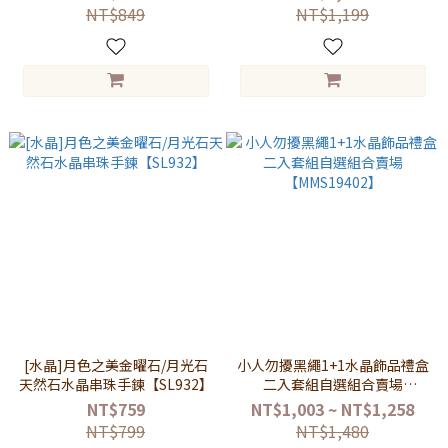
光石+硃砂
NT$849
NT$1,199
[水晶]月色之美金曜石/月光石
小人勿擾黑繩1+1水晶飾品禮盒
天然石水晶串珠手鍊【SL932】
二入套組自選組合賣場
【MMS19402】
NT$759
NT$1,003 ~ NT$1,258
NT$799
NT$1,480