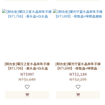
[銅合金]曜日之星水晶串珠手鍊
[銅合金]曜光守富水晶串珠手鍊
【KTL706】-黃水晶+白水晶
【KTL699】-綠髮晶+檸檬晶貔
貅
NT$997
NT$2,184
NT$1,049
NT$2,299