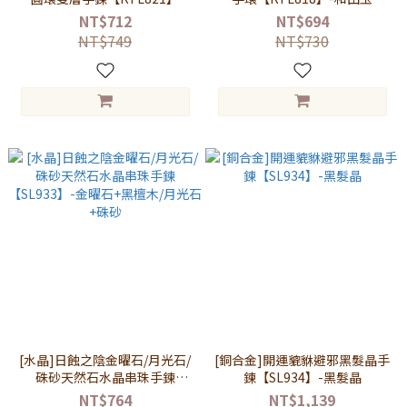
NT$712
NT$694
NT$749
NT$730
[水晶]日蝕之陰金曜石/月光石/
[銅合金]開運貔貅避邪黑髮晶手
硃砂天然石水晶串珠手鍊
鍊【SL934】-黑髮晶
【SL933】-金曜石+黑檀木/月
NT$764
NT$1,139