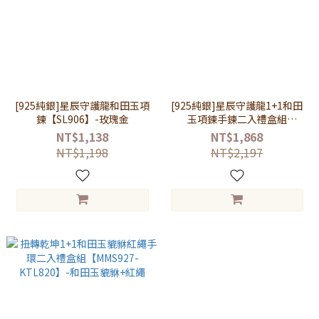
[925純銀]星辰守護龍和田玉項
[925純銀]星辰守護龍1+1和田
鍊【SL906】-玫瑰金
玉項鍊手鍊二入禮盒組
【MMS906】-項鍊+手鍊
NT$1,138
NT$1,868
NT$1,198
NT$2,197