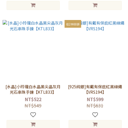
任2件88折
[水晶]小玲瓏白水晶黑尖晶灰月
[925純銀]有戴有保庇紅黑線繩
光石串珠手鍊【KTL833】
【VRS194】
NT$522
NT$599
NT$549
NT$631