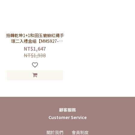
扭轉乾坤1+1和田玉貔貅紅繩手
環二入禮盒組【MMS927-
KTL820】-和田玉貔貅+紅繩
NT$1,647
NT$1,938
顧客服務
Customer Service
關於我們
會員制度