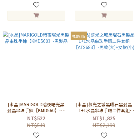
禮盒83折
[水晶]MARIGOLD暗夜曙光黑
[水晶]慕光之城黑曜石黑髮晶
髮晶串珠手鍊【KMD560】-黑
1+1水晶串珠手環二件套組
髮晶
【ATS683】-男款(大)+女款
NT$522
NT$1,825
(小)
NT$549
NT$2,199