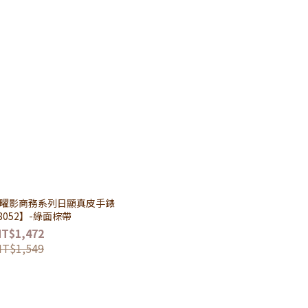
UKE曜影商務系列日顯真皮手錶
8052】-綠面棕帶
NT$1,472
NT$1,549