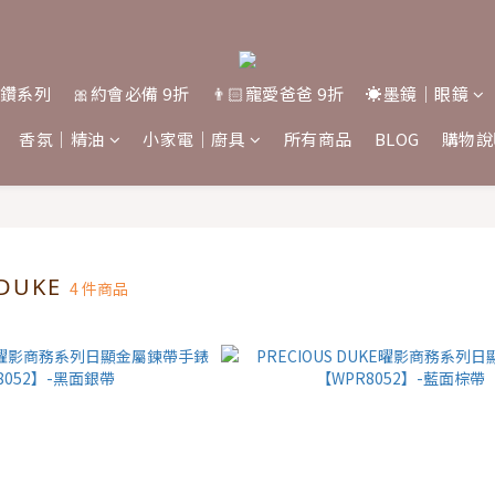
桑鑽系列
🎀約會必備 9折
👨🏻寵愛爸爸 9折
☀️墨鏡｜眼鏡
香氛｜精油
小家電｜廚具
所有商品
BLOG
購物說
 DUKE
4 件商品