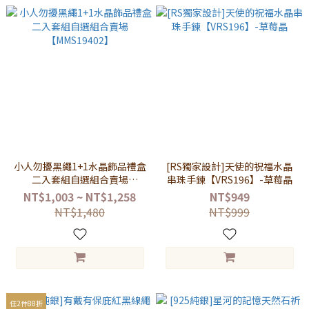
小人勿擾黑繩1+1水晶飾品禮盒
[RS獨家設計]天使的祝福水晶
二入套組自選組合賣場
串珠手鍊【VRS196】-草莓晶
【MMS19402】
NT$1,003 ~ NT$1,258
NT$949
NT$1,480
NT$999
任2件88折