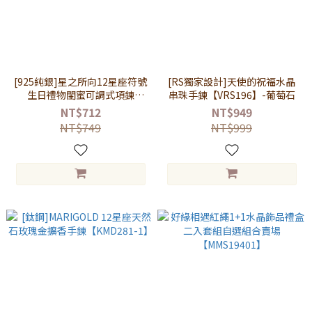
[925純銀]星之所向12星座符號
[RS獨家設計]天使的祝福水晶
生日禮物閨蜜可調式項鍊
串珠手鍊【VRS196】-葡萄石
【SL721】
NT$712
NT$949
NT$749
NT$999