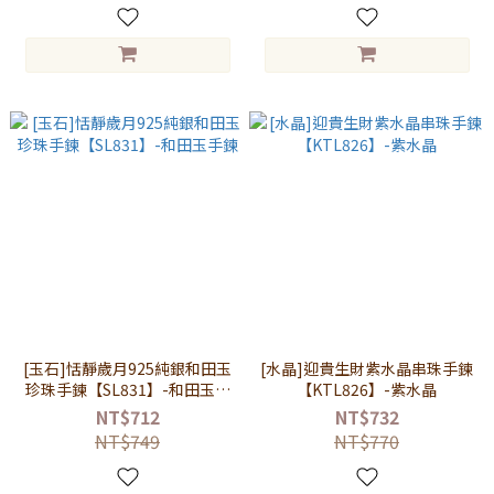
[玉石]恬靜歲月925純銀和田玉
[水晶]迎貴生財紫水晶串珠手鍊
珍珠手鍊【SL831】-和田玉手
【KTL826】-紫水晶
鍊
NT$712
NT$732
NT$749
NT$770