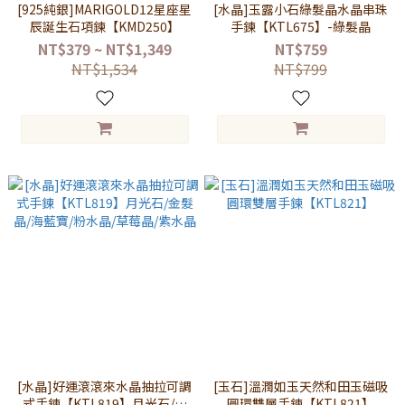
[925純銀]MARIGOLD12星座星
[水晶]玉露小石綠髮晶水晶串珠
辰誕生石項鍊【KMD250】
手鍊【KTL675】-綠髮晶
NT$379 ~ NT$1,349
NT$759
NT$1,534
NT$799
[水晶]好運滾滾來水晶抽拉可調
[玉石]溫潤如玉天然和田玉磁吸
式手鍊【KTL819】月光石/金
圓環雙層手鍊【KTL821】