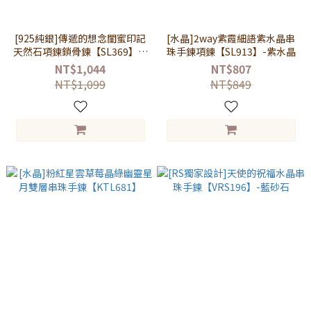
[925純銀]傳遞的想念閨蜜印記
[水晶]2way紫霞細語紫水晶串
天然石項鍊鎖骨鍊【SL369】拉
珠手鍊項鍊【SL913】-紫水晶
長石/虎眼石/粉水晶/紫水晶/藍
NT$1,044
NT$807
沙石
NT$1,099
NT$849