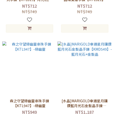
髮晶/海藍寶/粉水晶/草莓晶/紫
NT$712
NT$712
水晶
NT$749
NT$749
森之守望綠幽靈串珠手鍊
[水晶]MARIGOLD幸運星月鑲
【KTL947】-綠幽靈
鑽藍月光石金髮晶手鍊
【KMD549】-藍月光石+金髮晶
NT$949
NT$1,187