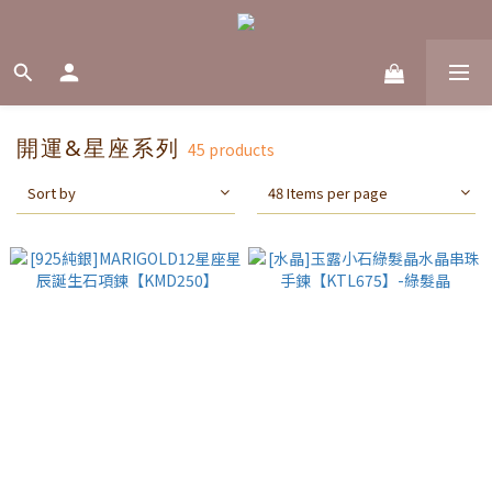
開運&星座系列
45 products
Sort by
48 Items per page