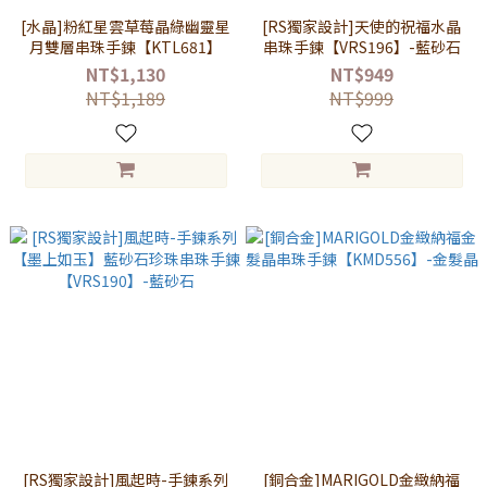
[水晶]粉紅星雲草莓晶綠幽靈星
[RS獨家設計]天使的祝福水晶
月雙層串珠手鍊【KTL681】
串珠手鍊【VRS196】-藍砂石
NT$1,130
NT$949
NT$1,189
NT$999
[RS獨家設計]風起時-手鍊系列
[銅合金]MARIGOLD金緻納福