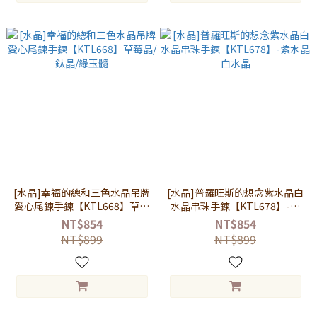
[水晶]幸福的總和三色水晶吊牌
[水晶]普羅旺斯的想念紫水晶白
愛心尾鍊手鍊【KTL668】草莓
水晶串珠手鍊【KTL678】-紫
晶/鈦晶/綠玉髓
水晶白水晶
NT$854
NT$854
NT$899
NT$899