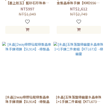
【墨上如玉】藍砂石珍珠串珠
金髮晶串珠手鍊【KMD556】-
手鍊【VRS190】-藍砂石
金髮晶
NT$997
NT$2,612
NT$1,049
NT$2,749
[水晶]2way綠野仙蹤綠髮晶串
[水晶]玉珠落盤綠幽靈水晶串珠
珠手鍊項鍊【SL914】-綠髮晶
1+1手鍊二件套組【KTL673】-