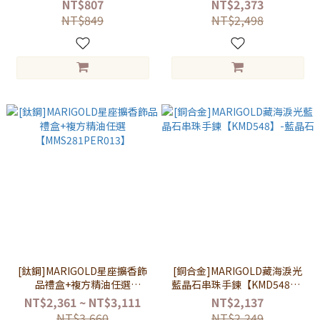
綠幽靈
NT$807
NT$2,373
NT$849
NT$2,498
[鈦鋼]MARIGOLD星座擴香飾
[銅合金]MARIGOLD藏海淚光
品禮盒+複方精油任選
藍晶石串珠手鍊【KMD548】-
【MMS281PER013】
藍晶石
NT$2,361 ~ NT$3,111
NT$2,137
NT$3,660
NT$2,249