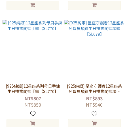
[925純銀]12星座系列母貝手鍊
[925純銀] 星座守護者12星座系
生日禮物閨蜜手鍊【SL770】
列母貝項鍊生日禮物閨蜜項鍊
【SL679】
NT$807
NT$893
NT$850
NT$940