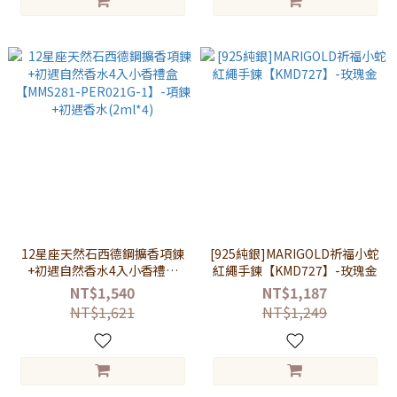
12星座天然石西德鋼擴香項鍊
[925純銀]MARIGOLD祈福小蛇
+初遇自然香水4入小香禮盒
紅繩手鍊【KMD727】-玫瑰金
【MMS281-PER021G-1】-項
NT$1,540
NT$1,187
鍊+初遇香水(2ml*4)
NT$1,621
NT$1,249