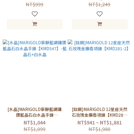
NT$999
NT$1,249
[水晶]MARIGOLD寧靜藍調鑲
[鈦鋼]MARIGOLD 12星座天然
鑽藍晶石白水晶手鍊
石玫瑰金擴香項鍊【KMD281-
【KMD547】-藍晶石+白水晶
2】
NT$1,044
NT$941 ~ NT$1,881
NT$1,099
NT$1,980