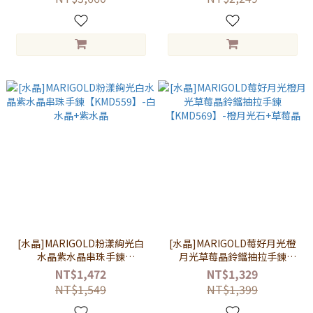
[水晶]MARIGOLD粉漾絢光白
[水晶]MARIGOLD莓好月光橙
水晶紫水晶串珠手鍊
月光草莓晶鈴鐺抽拉手鍊
【KMD559】-白水晶+紫水晶
【KMD569】-橙月光石+草莓晶
NT$1,472
NT$1,329
NT$1,549
NT$1,399