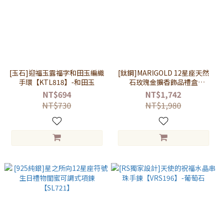
[玉石]迎福玉露福字和田玉編織
[鈦鋼]MARIGOLD 12星座天然
手環【KTL818】-和田玉
石玫瑰金擴香飾品禮盒
【MMS281】-項鍊+手鍊
NT$694
NT$1,742
NT$730
NT$1,980