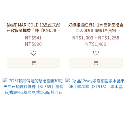
[鈦鋼]MARIGOLD 12星座天然
好緣相遇紅繩1+1水晶飾品禮盒
石玫瑰金擴香手鍊【KMD281-
二入套組自選組合賣場
1】
【MMS19401】
NT$941
NT$1,003 ~ NT$1,258
NT$990
NT$1,480