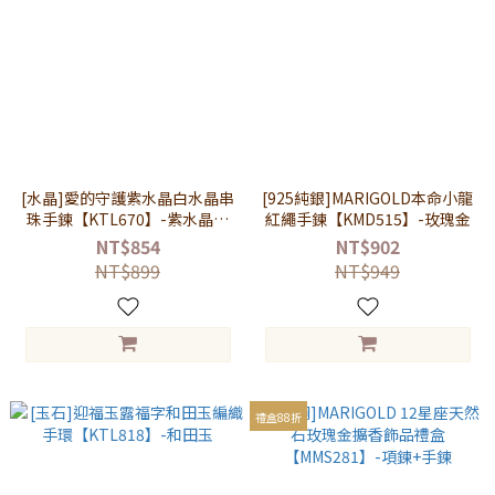
[水晶]愛的守護紫水晶白水晶串
[925純銀]MARIGOLD本命小龍
珠手鍊【KTL670】-紫水晶白
紅繩手鍊【KMD515】-玫瑰金
水晶
NT$854
NT$902
NT$899
NT$949
禮盒88折