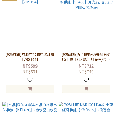
[925純銀]有戴有保庇紅黑線繩
[925純銀]星河的記憶天然石祈
【VRS194】
願手鍊【SL463】月光石/拉長
石/虎眼石/粉水晶
NT$599
NT$712
NT$631
NT$749