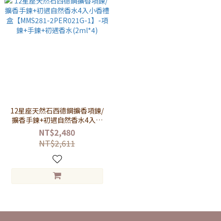
12星座天然石西德鋼擴香項鍊/
擴香手鍊+初遇自然香水4入小
香禮盒【MMS281-2PER021G-
NT$2,480
1】-項鍊+手鍊+初遇香水
NT$2,611
(2ml*4)