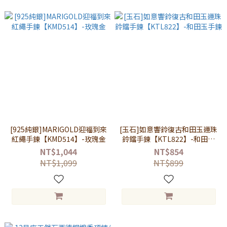
[925純銀]MARIGOLD迎福到來
[玉石]如意響鈴復古和田玉運珠
紅繩手鍊【KMD514】-玫瑰金
鈴鐺手鍊【KTL822】-和田玉
手鍊
NT$1,044
NT$854
NT$1,099
NT$899