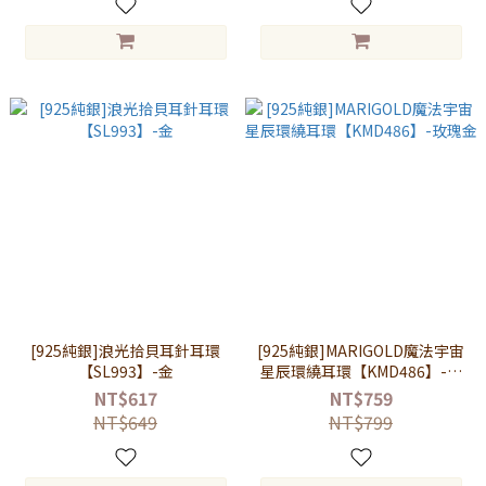
[925純銀]浪光拾貝耳針耳環
[925純銀]MARIGOLD魔法宇宙
【SL993】-金
星辰環繞耳環【KMD486】-玫
瑰金
NT$617
NT$759
NT$649
NT$799