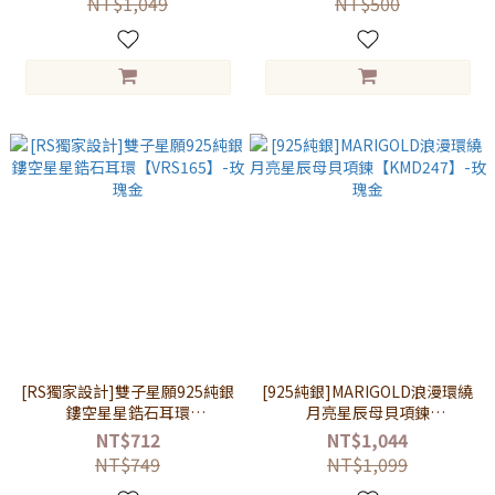
NT$1,049
NT$500
[RS獨家設計]雙子星願925純銀
[925純銀]MARIGOLD浪漫環繞
鏤空星星鋯石耳環
月亮星辰母貝項鍊
【VRS165】-玫瑰金
【KMD247】-玫瑰金
NT$712
NT$1,044
NT$749
NT$1,099