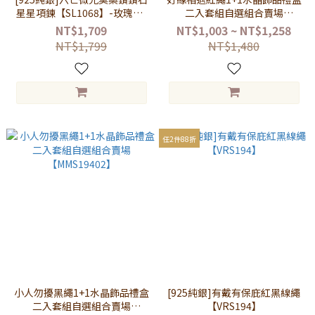
星星項鍊【SL1068】-玫瑰金-
二入套組自選組合賣場
白鑽/銀-綠鑽/銀-白鑽
【MMS19401】
NT$1,709
NT$1,003 ~ NT$1,258
NT$1,799
NT$1,480
任2件88折
小人勿擾黑繩1+1水晶飾品禮盒
[925純銀]有戴有保庇紅黑線繩
二入套組自選組合賣場
【VRS194】