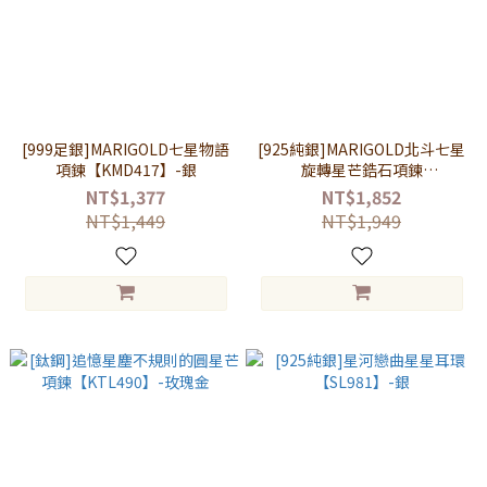
[999足銀]MARIGOLD七星物語
[925純銀]MARIGOLD北斗七星
項鍊【KMD417】-銀
旋轉星芒鋯石項鍊
【KMD629】-銀
NT$1,377
NT$1,852
NT$1,449
NT$1,949