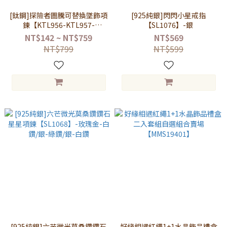
[鈦鋼]探險者圖騰可替換墜飾項
[925純銀]閃閃小星戒指
鍊【KTL956-KTL957-
【SL1076】-銀
SL1086-RS003】
NT$142 ~ NT$759
NT$569
NT$799
NT$599
[925純銀]六芒微光莫桑鑽鑽石
好緣相遇紅繩1+1水晶飾品禮盒