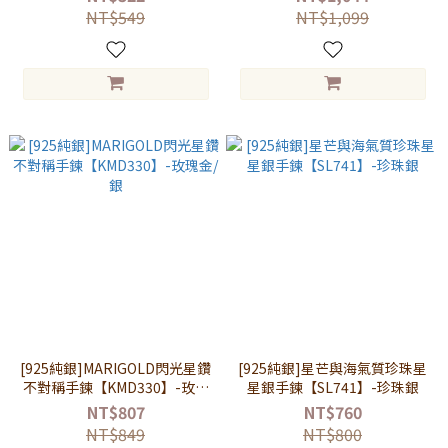
NT$549
NT$1,099
[925純銀]MARIGOLD閃光星鑽
[925純銀]星芒與海氣質珍珠星
不對稱手鍊【KMD330】-玫瑰
星銀手鍊【SL741】-珍珠銀
金/銀
NT$807
NT$760
NT$849
NT$800