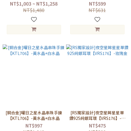
【MMS19402】
NT$1,003 ~ NT$1,258
NT$599
NT$1,480
NT$631
[銅合金]曜日之星水晶串珠手鍊
[RS獨家設計]夜空星眸星星單
【KTL706】-黃水晶+白水晶
鑽925純銀耳環【VRS176】-玫
瑰金
NT$997
NT$475