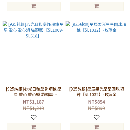
[925純銀]心光日和墜飾項鍊 星
[925純銀]星辰柔光星星圓珠項
星 愛心 愛心鎖 貓頭鷹
鍊【SL1032】-玫瑰金
【SL1009-SL618】
NT$1,187
NT$854
NT$1,249
NT$899