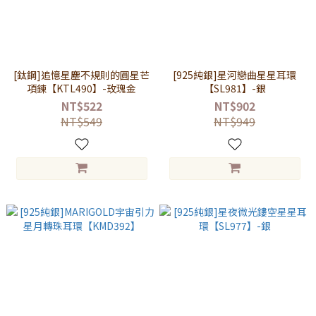
[鈦鋼]追憶星塵不規則的圓星芒
[925純銀]星河戀曲星星耳環
項鍊【KTL490】-玫瑰金
【SL981】-銀
NT$522
NT$902
NT$549
NT$949