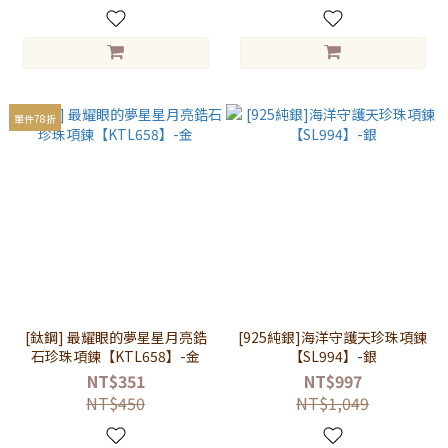
單件78折
[鈦鋼] 最耀眼的夢星星月亮鋯
[925純銀]海洋守護天珍珠項鍊
石珍珠項鍊【KTL658】-金
【SL994】-銀
NT$351
NT$997
NT$450
NT$1,049