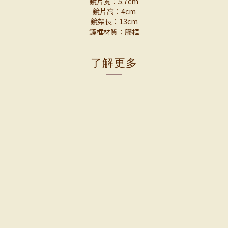
鏡片寬：5.7cm
鏡片高：4cm
鏡架長：13cm
鏡框材質：膠框
了解更多