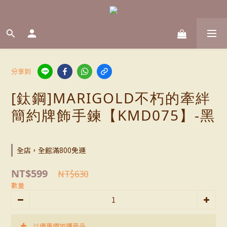
分享到
[鈦鋼]MARIGOLD不朽的牽絆
簡約牌飾手鍊【KMD075】-黑
全店，全館滿800免運
NT$599
NT$630
數量
以優惠價加購商品