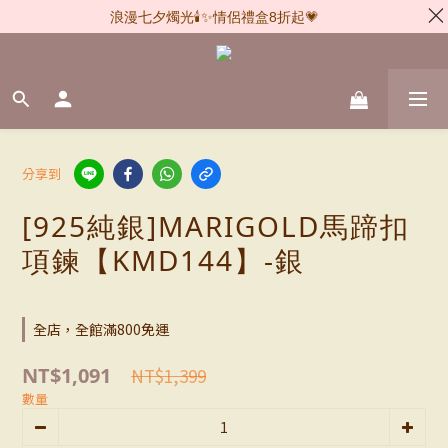
浪漫七夕燭光🕯️✨情侶禮盒8折起💗
分享到
[925純銀]MARIGOLD馬蹄扣
項鍊【KMD144】-銀
全店，全館滿800免運
NT$1,091
NT$1,399
數量