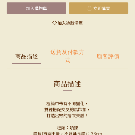
加入購物車
立即購買
加入追蹤清單
送貨及付款方
商品描述
顧客評價
式
商品描述
極簡中帶有不同變化，
雙鍊搭配交叉的馬蹄扣，
打造出眾的層次美感！
--
種類：項鍊
鍊長(攤開平量，不含延長鍊)：33cm