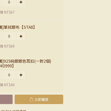
價 NT$67
購]單拭銀布【STA8】
價 NT$69
購]925純銀銀色耳扣(一對2個)
MD999】
價 NT$40
立即購買