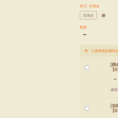
款式
: 玫瑰金
玫瑰金
銀
數量
以優惠價加購商
[飾
【R
優惠價
[加
【R