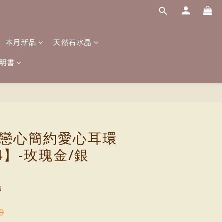
本月新品
天然石水晶
明書
立即購買
點戀心簡約愛心耳環
4】-玫瑰金/銀
運
9