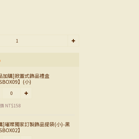
品
品加購]掀蓋式飾品禮盒
SBOX09】(小)
 NT$158
購]璀璨獨家訂製飾品提袋(小)-黑
SBOX02】