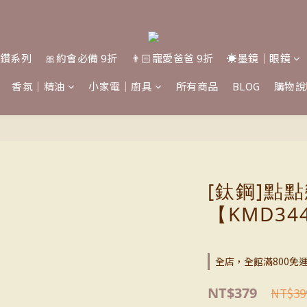
桑鑽系列
🎀約會必備 9折
👨🏻寵愛爸爸 9折
☀️墨鏡｜眼鏡
香氛｜精油
小家電｜廚具
所有商品
BLOG
購物說
[鈦鋼]點
【KMD34
全店，全館滿800免
NT$379
NT$39