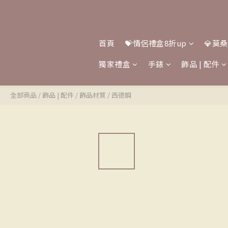
首頁
💝情侶禮盒8折up
💎莫
獨家禮盒
手錶
飾品 | 配件
全部商品
/
飾品 | 配件
/
飾品材質
/
西德鋼