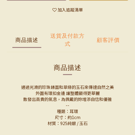
加入追蹤清單
送貨及付款方
商品描述
顧客評價
式
商品描述
通過光滑的珍珠錶面和翠綠的玉石來傳達自然之美
外圍有環扣金邊 讓整體顯得更華麗
散發出高貴的氣息，為佩戴的妳增添自信和優雅
--
種類：耳環
尺寸：約1cm
材質：925純銀 / 玉石