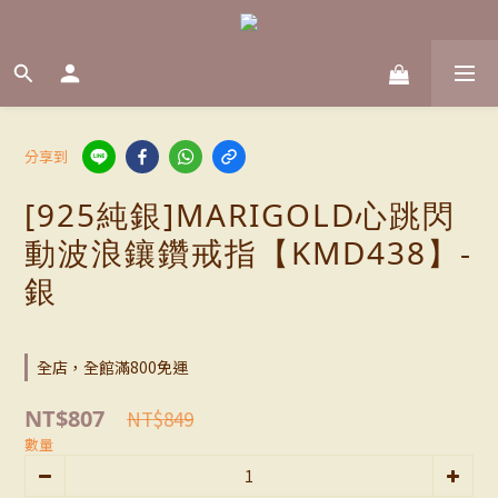
分享到
[925純銀]MARIGOLD心跳閃
動波浪鑲鑽戒指【KMD438】-
銀
全店，全館滿800免運
NT$807
NT$849
數量