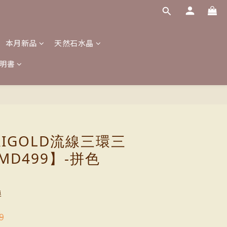
本月新品
天然石水晶
明書
立即購買
RIGOLD流線三環三
MD499】-拼色
運
9