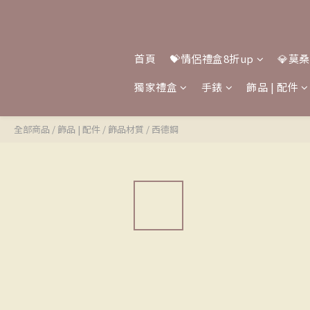
首頁
💝情侶禮盒8折up
💎莫
獨家禮盒
手錶
飾品 | 配件
全部商品
/
飾品 | 配件
/
飾品材質
/
西德鋼