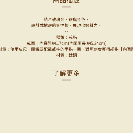
結合玫瑰金、銀與金色，
設計成搶眼的個性款、展現出眾魅力。
--
種類：戒指
戒圍：內直徑約1.7cm(內圍周長:約5.34cm)
測量：使用皮尺，圍繞要配戴戒指的手指一圈，對照刻度獲得戒指【內圍
材質：鈦鋼
了解更多