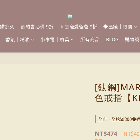
桑鑽系列
🎀約會必備 9折
👨🏻寵愛爸爸 9折
☀️墨鏡｜眼鏡
香氛｜精油
小家電｜廚具
所有商品
BLOG
購物說
[鈦鋼]MA
色戒指【K
全店，全館滿800免
NT$474
NT$49