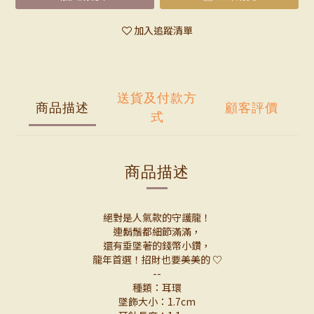
加入追蹤清單
送貨及付款方
商品描述
顧客評價
式
商品描述
絕對是人氣款的守護龍！
連鬍鬚都細節滿滿，
還有垂墜著的錢幣小鑽，
龍年首選！招財也要美美的 ♡
--
種類：耳環
墜飾大小：1.7cm