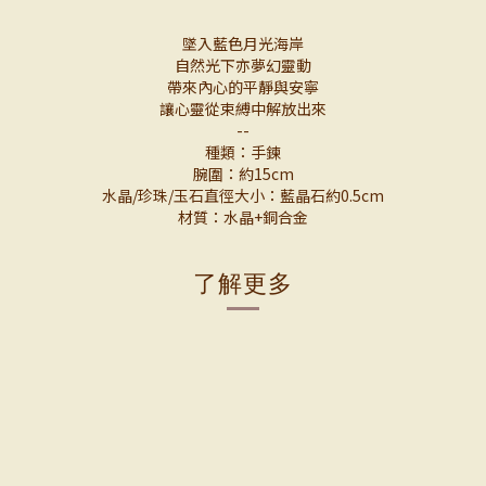
墜入藍色月光海岸
自然光下亦夢幻靈動
帶來內心的平靜與安寧
讓心靈從束縛中解放出來
--
種類：手鍊
腕圍：約15cm
水晶/珍珠/玉石直徑大小：藍晶石約0.5cm
材質：水晶+銅合金
了解更多