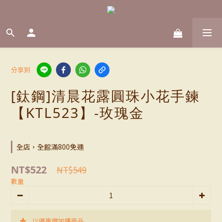
分享到
[鈦鋼]清晨花露圓珠小花手鍊
【KTL523】-玫瑰金
全店，全館滿800免運
NT$522
NT$549
數量
以優惠價加購商品