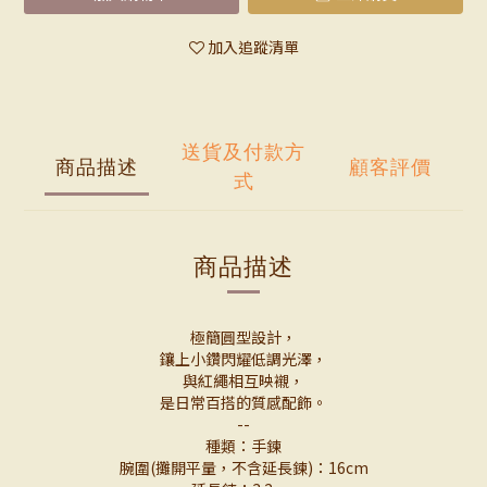
加入追蹤清單
送貨及付款方
商品描述
顧客評價
式
商品描述
極簡圓型設計，
鑲上小鑽閃耀低調光澤，
與紅繩相互映襯，
是日常百搭的質感配飾。
--
種類：手鍊
腕圍(攤開平量，不含延長鍊)：16cm