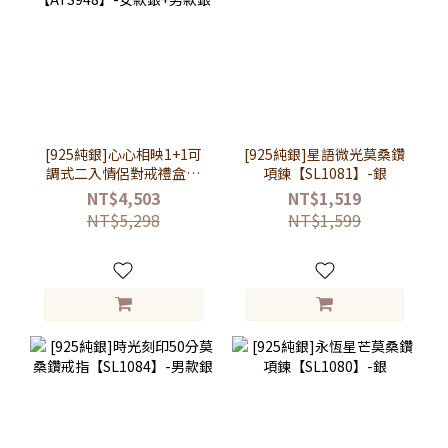
[925純銀]心心相映1+1可
[925純銀]星語微光莫桑鑽
調式二入情侶對戒禮盒組
項鍊【SL1081】-銀
【ATS948】-女款銀+男款
NT$4,503
NT$1,519
銀
NT$5,298
NT$1,599