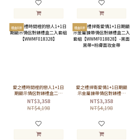
禮盒8折
禮盒8折
愛之禮時間裡的戀人1+1日
愛之禮捍衛愛情1+1日期顯
期顯示情侶對錶禮盒二入
示金屬鍊帶情侶對錶禮盒
套組【WWMF018328】
二入套組
NT$3,358
NT$3,358
【WWMF018828】-黑面
NT$4,198
NT$4,198
黑帶+粉膚面玫金帶