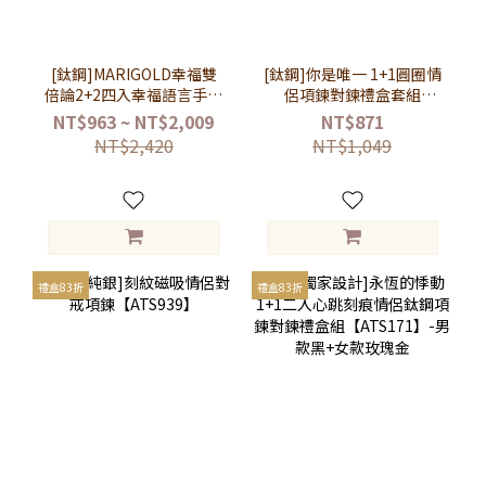
[鈦鋼]MARIGOLD幸福雙
[鈦鋼]你是唯一 1+1圓圈情
倍論2+2四入幸福語言手鍊
侶項鍊對鍊禮盒套組
項鍊禮盒組【ATS056MD-
【ATS061】-男款黑+女款
NT$963 ~ NT$2,009
NT$871
ATS090】
玫瑰金
NT$2,420
NT$1,049
禮盒83折
禮盒83折