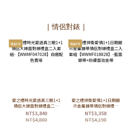
| 情侶對錶 |
禮盒8折
禮盒8折
愛之禮時光愛語真三眼1+1
愛之禮捍衛愛情1+1日期顯
情侶大錶面對錶禮盒二入
示金屬鍊帶情侶對錶禮盒
套組-【WWMF047028】
二入套組
NT$3,840
NT$3,358
自選配色賣場
【WWMF018828】-藍面
NT$4,800
NT$4,198
銀帶+粉膚面玫金帶