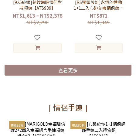
[925純銀]刻紋磁吸情侶對
[RS獨家設計]永恆的悸動
戒項鍊【ATS939】
1+1二入心跳刻痕情侶鈦鋼
項鍊對鍊禮盒組
NT$1,613 ~ NT$2,378
NT$871
【ATS171】-男款黑+女款
NT$2,798
NT$1,049
玫瑰金
查看更多
| 情侶手鍊 |
禮盒83折
禮盒83折