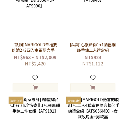
[鈦鋼]MARIGOLD幸福雙
[鈦鋼]心繫於你1+1情侶鋼
倍論2+2四入幸福語言手鍊
飾手鍊二入禮盒組
項鍊禮盒組【ATS056MD-
【ATS946】
NT$963 ~ NT$2,009
NT$923
ATS090】
NT$2,420
NT$1,112
禮盒83折
禮盒83折