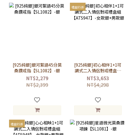
禮盒85折
[925純銀]銀河絮語45分莫
[925純銀]初心相伴1+1可
桑鑽戒指【SL1082】-銀
調式二入情侶對戒禮盒組
【ATS947】-女款銀+男款
NT$2,279
NT$3,653
銀
NT$2,399
NT$4,298
禮盒85折