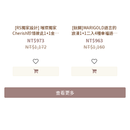
[RS獨家設計] 璀璨獨家
[鈦鋼]MARIGOLD語言的
Cherish珍惜彼此1+1金屬
浪漫1+1二入4種幸福語言
繩手鍊二件套組
情侶手鍊禮盒組
NT$973
NT$963
【ATS181】
【ATS056MD】-女款玫瑰
NT$1,172
NT$1,160
金+男款黑
查看更多