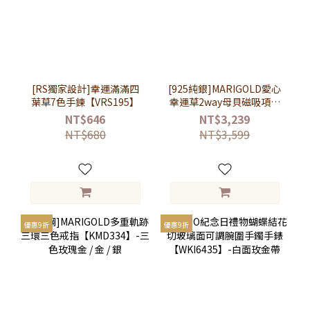
[RS獨家設計]幸運滿滿四
[925純銀]MARIGOLD愛心
葉草7色手鍊【VRS195】
幸運草2way母貝磁吸項鍊
【KMD328】-玫瑰金
NT$646
NT$3,239
NT$680
NT$3,599
優惠9折
優惠9折