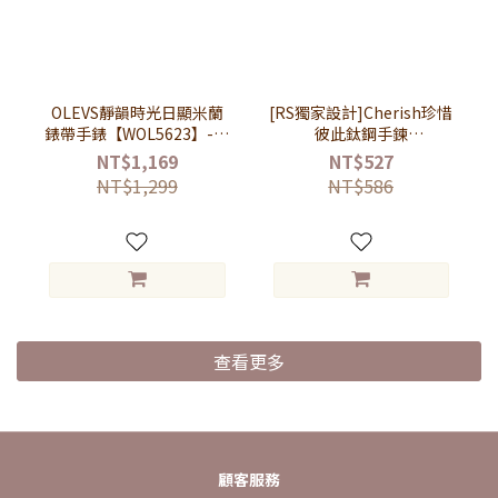
OLEVS靜韻時光日顯米蘭
[RS獨家設計]Cherish珍惜
錶帶手錶【WOL5623】-黑
彼此鈦鋼手鍊
面玫金框黑帶
【KTL181】- 黑色 & 銀色
NT$1,169
NT$527
NT$1,299
NT$586
查看更多
顧客服務