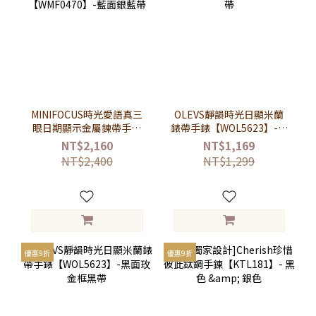
MINIFOCUS時光愛語真三
OLEVS靜韻時光日顯米蘭
眼日期顯示金屬鍊帶手錶
錶帶手錶【WOL5623】-銀
【WMF0470】-藍面銀藍
面銀帶
NT$2,160
NT$1,169
帶
NT$2,400
NT$1,299
優惠9折
優惠9折