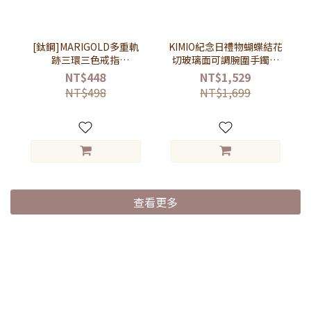
[鈦鋼]MARIGOLD多重軌
KIMIO紀念日禮物蝴蝶結花
跡三環三色戒指
切玻璃面可調腕圍手鐲手
【KMD334】-三色玫瑰金 /
錶【WKI6435】-白面玫金
NT$448
NT$1,529
金 / 銀
帶
NT$498
NT$1,699
查看更多