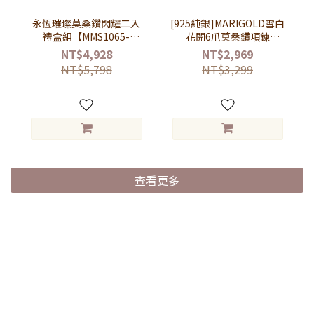
永恆璀璨莫桑鑽閃耀二入
[925純銀]MARIGOLD雪白
禮盒組【MMS1065-
花開6爪莫桑鑽項鍊
KMD206】-項鍊+戒指
【KMD203】-銀
NT$4,928
NT$2,969
NT$5,798
NT$3,299
查看更多