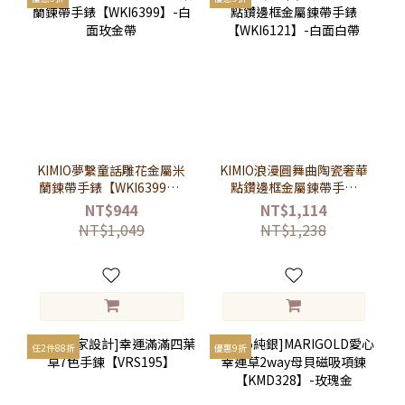
KIMIO夢繫童話雕花金屬米
KIMIO浪漫圓舞曲陶瓷奢華
蘭鍊帶手錶【WKI6399】-
點鑽邊框金屬鍊帶手錶
白面玫金帶
【WKI6121】-白面白帶
NT$944
NT$1,114
NT$1,049
NT$1,238
任2件88折
優惠9折