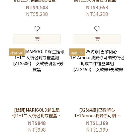
【ATS948】-女款銀+男款
【ATS947】-女款銀+男款
NT$4,503
NT$3,653
銀
銀
NT$5,298
NT$4,298
禮盒85折
禮盒85折
[鈦鋼]MARIGOLD餘生是
[925純銀]巴黎傾心
你1+1二入情侶對戒禮盒組
1+1Amour我愛你可調式
【ATS506】-女款玫瑰金
情侶對戒二件禮盒套組
NT$848
NT$1,189
+男款黑
【ATS459】-女款銀+男款
NT$998
NT$1,399
銀