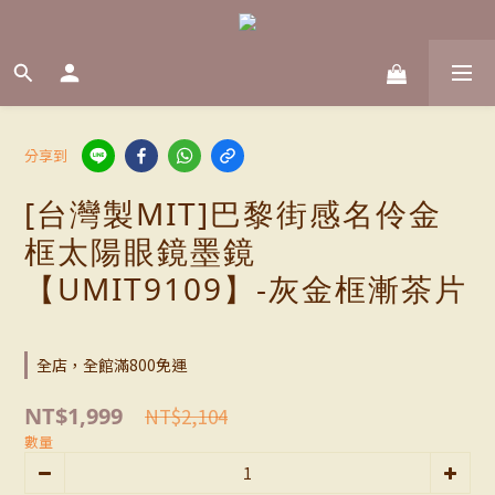
分享到
[台灣製MIT]巴黎街感名伶金
框太陽眼鏡墨鏡
【UMIT9109】-灰金框漸茶片
全店，全館滿800免運
NT$1,999
NT$2,104
數量