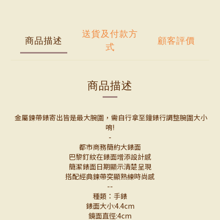
送貨及付款方
商品描述
顧客評價
式
商品描述
金屬鍊帶錶寄出皆是最大腕圍，需自行拿至鐘錶行調整腕圍大小
唷!
-
都市商務簡約大錶面
巴黎釘紋在錶面增添設計感
簡潔錶面日期顯示清楚呈現
搭配經典鍊帶突顯熟練時尚感
--
種類：手錶
錶面大小:4.4cm
鏡面直徑:4cm