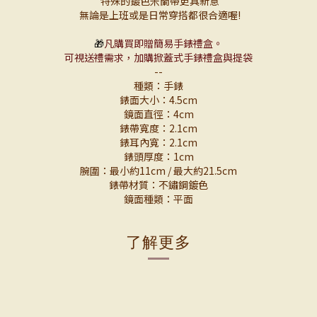
特殊的鍍色米蘭帶更具新意
無論是上班或是日常穿搭都很合適喔!
🎁
凡購買即贈簡易手錶禮盒。
可視送禮需求，加購掀蓋式手錶禮盒與提袋
--
種類：手錶
錶面大小：4.5cm
鏡面直徑：4cm
錶帶寬度：2.1cm
錶耳內寬：2.1cm
錶頭厚度：1cm
腕圍：最小約11cm / 最大約21.5cm
錶帶材質：不鏽鋼鍍色
鏡面種類：平面
了解更多