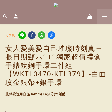
分享到
女人愛美愛自己璀璨時刻真三
眼日期顯示1+1獨家超值禮盒
手錶鈦鋼手環二件組
【WKTL0470-KTL379】-白面
玫金銀帶+銀手環
此錶款適用直徑34mm(3.4公分)保護貼