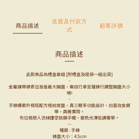
送貨及付款方
商品描述
顧客評價
式
商品描述
此款商品為禮盒套組 [附禮盒及提袋一組出貨]
-
金屬鍊帶錶寄出皆是最大腕圍，需自行拿至鐘錶行調整腕圍大小
唷!
-
手錶繩索外框搭配方格紋底盤，真三眼多功能設計，白面玫金銀
帶，典雅實用。
布拉格戀人流線鏤空鈦鋼手鐲，銀色光澤低調奢華。
--
種類 : 手錶
錶面大小：4.5cm