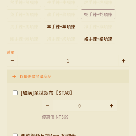
鼠手鍊+鼠項鍊
牛手鍊+牛項鍊
虎手鍊+虎項鍊
兔手鍊+兔項鍊
龍手鍊+龍項鍊
蛇手鍊+蛇項鍊
馬手鍊+馬項鍊
羊手鍊+羊項鍊
猴手鍊+猴項鍊
雞手鍊+雞項鍊
狗手鍊+狗項鍊
豬手鍊+豬項鍊
數量
以優惠價加購商品
[加購]單拭銀布【STA8】
優惠價 NT$69
西德鋼延長鍊4cm-玫瑰金