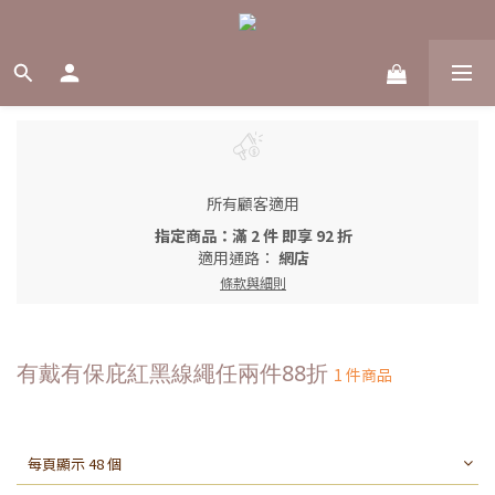
所有顧客適用
指定商品：滿 2 件 即享 92 折
適用通路：
網店
條款與細則
有戴有保庇紅黑線繩任兩件88折
1 件商品
每頁顯示 48 個