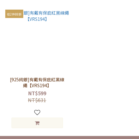
任2件88折
[925純銀]有戴有保庇紅黑線
繩【VRS194】
NT$599
NT$631