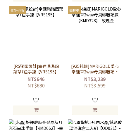
任2件88折
優惠9折
[RS獨家設計]幸運滿滿四
[925純銀]MARIGOLD愛心
葉草7色手鍊【VRS195】
幸運草2way母貝磁吸項鍊
【KMD328】-玫瑰金
NT$646
NT$3,239
NT$680
NT$3,599