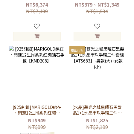
入禮盒組【ATS311】-女
【KMD250】
NT$6,374
NT$379 ~ NT$1,349
款銀+男款銀
NT$7,499
NT$1,534
禮盒83折
[925純銀]MARIGOLD線在
[水晶]慕光之城黑曜石黑髮
•開運12生肖系列紅繩鋯
晶1+1水晶串珠手環二件套
石手鍊【KMD208】
組【ATS683】-男款
NT$949
NT$1,825
(大)+女款(小)
NT$999
NT$2,199