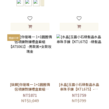
禮盒83折
[鈦鋼]你是唯一 1+1圓圈情
[水晶]玉露小石綠髮晶水晶
侶項鍊對鍊禮盒套組
串珠手鍊【KTL675】-綠
【ATS061】-男款黑+女款
髮晶
NT$871
NT$759
玫瑰金
NT$1,049
NT$799