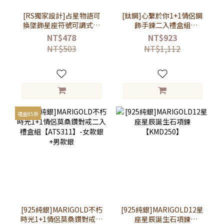
[RS獨家設計]占星物語可
[鈦鋼]心繫於你1+1情侶鋼
換墜飾星座符號可調式真
飾手鍊二入禮盒組
皮編織手環【VRS148-
【ATS946】
NT$478
NT$923
159】
NT$503
NT$1,112
禮盒85折
[925純銀]MARIGOLD不朽
[925純銀]MARIGOLD12星
時光1+1情侶莫桑鑽對戒二
座星辰誕生石項鍊