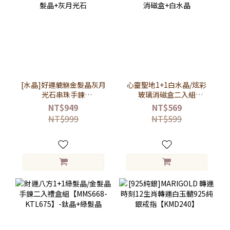
[水晶]好運貔貅金髮晶灰月
心靈聖地1+1白水晶/炫彩
光石串珠手鍊
玻璃消磁盒二入組
【KMD662】-金髮晶+灰月
【OD021】-消磁盒+白水
NT$949
NT$569
光石
晶
NT$999
NT$599