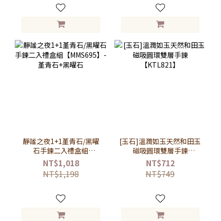
靜謐之夜1+1堇青石/黑曜
[玉石]溫潤如玉天然和田玉
石手鍊二入禮盒組
磁吸圓環雙層手鍊
【MMS695】-堇青石+黑曜
【KTL821】
NT$1,018
NT$712
石
NT$1,198
NT$749