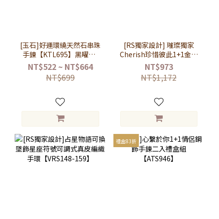
[玉石]好運環繞天然石串珠
[RS獨家設計] 璀璨獨家
手鍊【KTL695】黑曜石/
Cherish珍惜彼此1+1金屬
草莓晶/東陵玉/髮晶/堇青
繩手鍊二件套組
NT$522 ~ NT$664
NT$973
石/太陽石
【ATS181】
NT$699
NT$1,172
禮盒83折