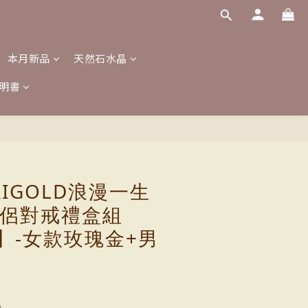
本月新品
天然石水晶
明書
立即購買
RIGOLD浪漫一生
情侶對戒禮盒組
4】-女款玫瑰金+男