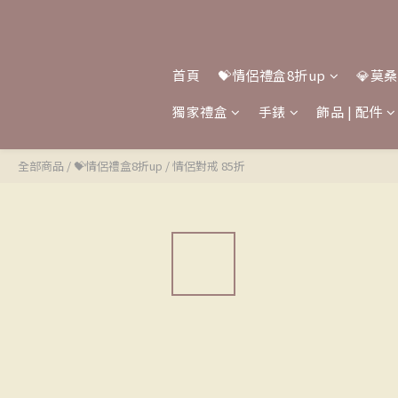
首頁
💝情侶禮盒8折up
💎莫
獨家禮盒
手錶
飾品 | 配件
全部商品
/
💝情侶禮盒8折up
/
情侶對戒 85折