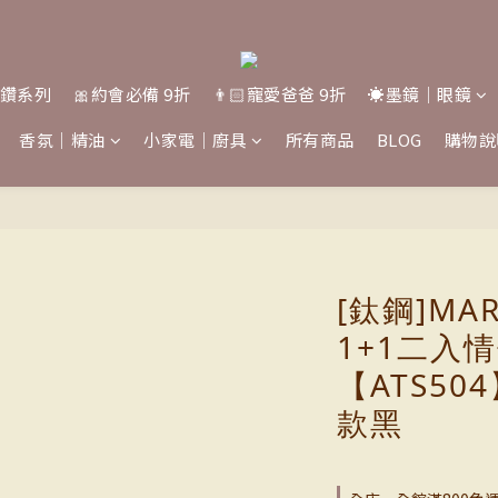
桑鑽系列
🎀約會必備 9折
👨🏻寵愛爸爸 9折
☀️墨鏡｜眼鏡
香氛｜精油
小家電｜廚具
所有商品
BLOG
購物說
[鈦鋼]MA
1+1二入
【ATS50
款黑