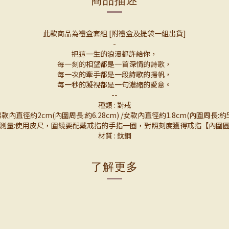
此款商品為禮盒套組 [附禮盒及提袋一組出貨]
-
把這一生的浪漫都許給你，
每一刻的相望都是一首深情的詩歌，
每一次的牽手都是一段詩歌的揚帆，
每一秒的凝視都是一句濃縮的愛意。
--
種類 : 對戒
 男款內直徑約2cm(內圍周長:約6.28cm) /女款內直徑約1.8cm(內圍周長:約5.
測量:使用皮尺，圍繞要配戴戒指的手指一圈，對照刻度獲得戒指【內圍
材質 : 鈦鋼
了解更多