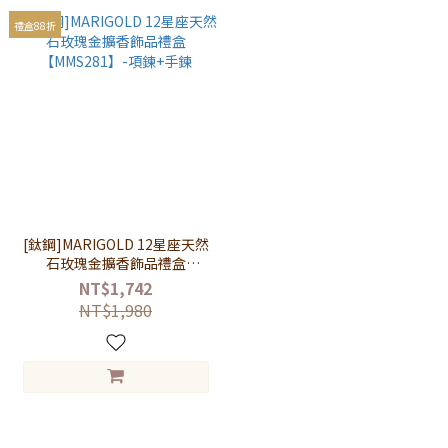
禮盒88折
[鈦鋼]MARIGOLD 12星座天然
石玫瑰金擴香飾品禮盒
【MMS281】-項鍊+手鍊
NT$1,742
NT$1,980