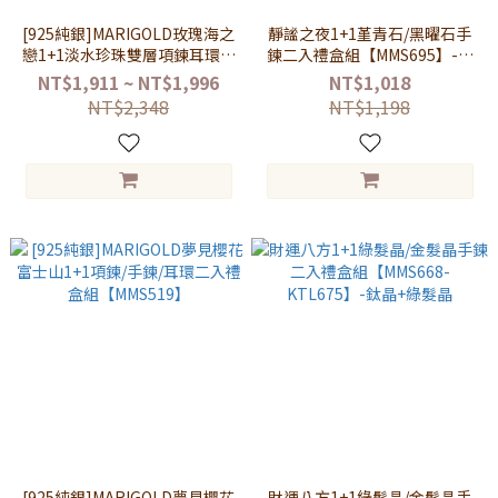
[925純銀]MARIGOLD玫瑰海之
靜謐之夜1+1堇青石/黑曜石手
戀1+1淡水珍珠雙層項鍊耳環二
鍊二入禮盒組【MMS695】-堇
入禮盒組【MMS536-
青石+黑曜石
NT$1,911 ~ NT$1,996
NT$1,018
KMD159】-項鍊+耳環
NT$2,348
NT$1,198
[925純銀]MARIGOLD夢見櫻花
財運八方1+1綠髮晶/金髮晶手