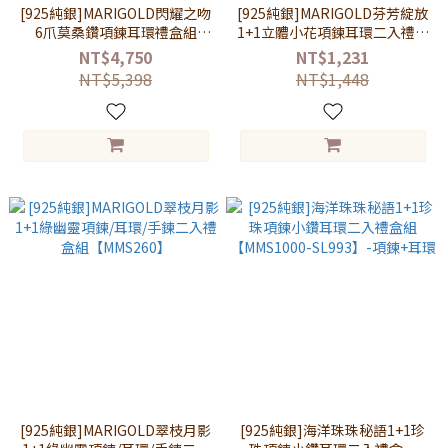
[925純銀]MARIGOLD閃耀之吻
[925純銀]MARIGOLD芬芳綻放
6爪莫桑鑽項鍊耳環禮盒組
1+1立體小花項鍊耳環二入禮盒
【MMS201-KMD122】-項鍊
組【MMS378-KMD391】-項鍊
NT$4,750
NT$1,231
+耳環
+耳環
NT$5,398
NT$1,448
[925純銀]MARIGOLD翠枝月影
[925純銀]海洋珠珠秘語1+1珍