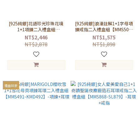
[925純銀]花語珍光珍珠花境
[925純銀]浪漫註解1+1字母項
1+1項鍊二入禮盒組
鍊戒指二入禮盒組【MMS507-
【MMS996-SL983】-珍珠項鍊
KMD431-KMD432-KMD433】
NT$2,446
NT$1,575
+玫瑰金項鍊
NT$2,878
NT$1,898
禮盒88折