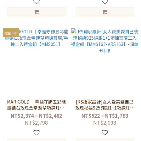
禮盒88折
MARIGOLD ｜幸運守飾五彩能
[RS獨家設計]女人愛美愛自己
量鋯石玫瑰金幸運草項鍊耳環/
玫瑰秘語925純銀1+1項鍊耳環
手鍊二入禮盒組【MMS051】
二入禮盒組【MMS162-
NT$2,374 ~ NT$2,462
NT$522 ~ NT$1,783
VRS163】-項鍊+耳環
NT$2,798
NT$2,098