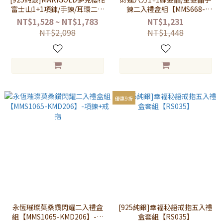
富士山1+1項鍊/手鍊/耳環二入
鍊二入禮盒組【MMS668-
禮盒組【MMS519】
KTL675】-鈦晶+綠髮晶
NT$1,528 ~ NT$1,783
NT$1,231
NT$2,098
NT$1,448
優惠9折
永恆璀璨莫桑鑽閃耀二入禮盒
[925純銀]幸福秘語戒指五入禮
組【MMS1065-KMD206】-項
盒套組【RS035】