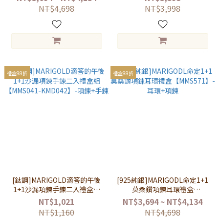
NT$4,698
NT$3,998
禮盒88折
禮盒88折
[鈦鋼]MARIGOLD滴答的午後
[925純銀]MARIGODL命定1+1
1+1沙漏項鍊手鍊二入禮盒組
莫桑鑽項鍊耳環禮盒
【MMS041-KMD042】-項鍊
【MMS571】-耳環+項鍊
NT$1,021
NT$3,694 ~ NT$4,134
+手鍊
NT$1,160
NT$4,698