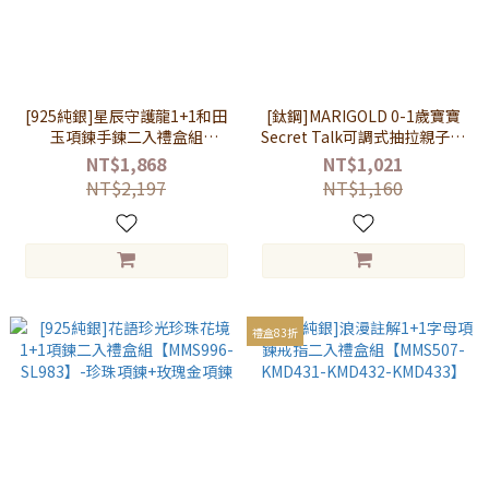
[925純銀]星辰守護龍1+1和田
[鈦鋼]MARIGOLD 0-1歲寶寶
玉項鍊手鍊二入禮盒組
Secret Talk可調式抽拉親子手
【MMS906】-項鍊+手鍊
環禮盒【KMD097-B】
NT$1,868
NT$1,021
NT$2,197
NT$1,160
禮盒83折