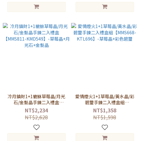
冷月鎮財1+1貔貅草莓晶/月光
愛情煙火1+1草莓晶/黃水晶/彩
石/金髮晶手鍊二入禮盒
碧璽手鍊二入禮盒組
【MMS811-KMD549】-草莓晶
【MMS668-KTL696】-草莓晶
NT$2,234
NT$1,358
+月光石+金髮晶
+彩色碧璽
NT$2,628
NT$1,598