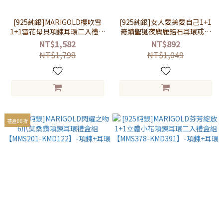
[925純銀]MARIGOLD櫻吹雪
[925純銀]女人愛美愛自己1+1
1+1雪花母貝項鍊耳環二入禮盒
奇蹟聖誕夜麋鹿鋯石耳環戒指
組【MMS491-KMD492】-項鍊
二入禮盒組【MMS868-
NT$1,582
NT$892
+耳環
SL879】-耳環+戒指
NT$1,798
NT$1,049
禮盒88折