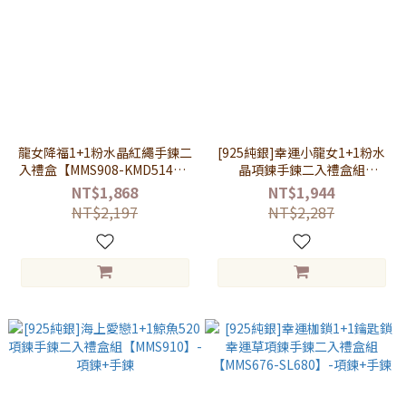
龍女降福1+1粉水晶紅繩手鍊二
[925純銀]幸運小龍女1+1粉水
入禮盒【MMS908-KMD514】-
晶項鍊手鍊二入禮盒組
粉水晶+紅繩
【MMS908】-項鍊+手鍊
NT$1,868
NT$1,944
NT$2,197
NT$2,287