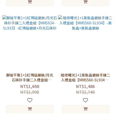
靜謐平衡1+1紅瑪瑙貔貅/月光
暗夜曙光1+1黑髮晶貔貅手鍊二
石硃砂手鍊二入禮盒組
入禮盒組【MMS560-SL934】-
【MMS924-SL933】-紅瑪瑙貔
黑髮晶+黑髮晶貔貅
NT$1,698
NT$1,486
貅+月光石硃砂
NT$1,998
NT$1,748