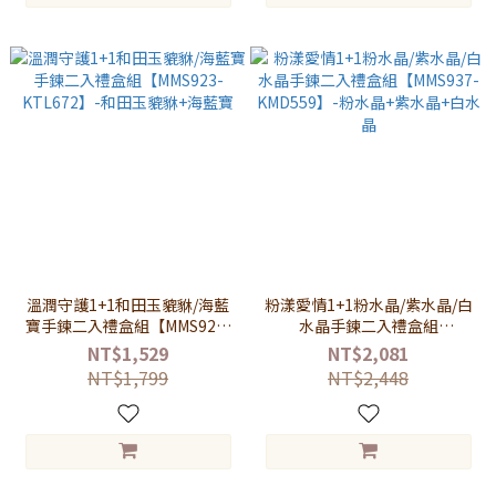
溫潤守護1+1和田玉貔貅/海藍
粉漾愛情1+1粉水晶/紫水晶/白
寶手鍊二入禮盒組【MMS923-
水晶手鍊二入禮盒組
KTL672】-和田玉貔貅+海藍寶
【MMS937-KMD559】-粉水晶
NT$1,529
NT$2,081
+紫水晶+白水晶
NT$1,799
NT$2,448