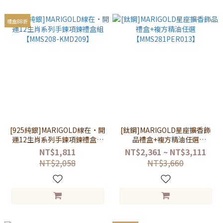
禮盒88折
[925純銀]MARIGOLD線在•開
[鈦鋼]MARIGOLD星座擴香飾
運12生肖系列手鍊項鍊禮盒組
品禮盒+複方精油任選
【MMS208-KMD209】
【MMS281PER013】
NT$1,811
NT$2,361 ~ NT$3,111
NT$2,058
NT$3,660