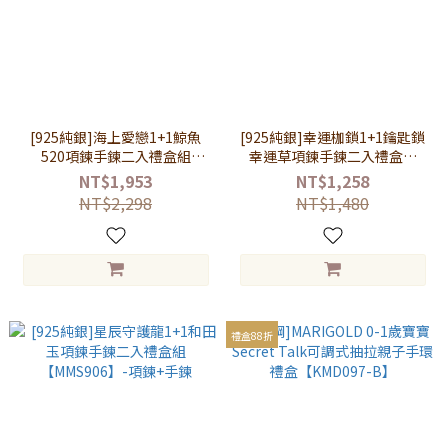
[925純銀]海上愛戀1+1鯨魚
[925純銀]幸運枷鎖1+1鑰匙鎖
520項鍊手鍊二入禮盒組
幸運草項鍊手鍊二入禮盒組
【MMS910】-項鍊+手鍊
【MMS676-SL680】-項鍊+手
NT$1,953
NT$1,258
鍊
NT$2,298
NT$1,480
禮盒88折