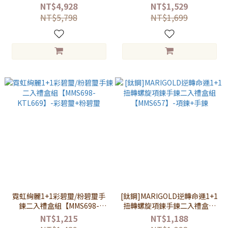
鍊+戒指
NT$4,928
NT$1,529
NT$5,798
NT$1,699
霓虹絢麗1+1彩碧璽/粉碧璽手
[鈦鋼]MARIGOLD逆轉命運1+1
鍊二入禮盒組【MMS698-
扭轉螺旋項鍊手鍊二入禮盒組
KTL669】-彩碧璽+粉碧璽
【MMS657】-項鍊+手鍊
NT$1,215
NT$1,188