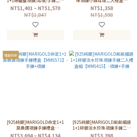
1+1綠幽靈項鍊/耳環/手鍊二入
珠項鍊小鑽耳環二入禮盒組
禮盒組【MMS260】
【MMS1000-SL993】-項鍊+耳
NT$1,401 ~ NT$1,570
NT$1,358
環
NT$1,847
NT$1,598
禮盒88折
[925純銀]MARIGOLD命定1+1
[925純銀]MARIGOLD粼粼細語
莫桑鑽項鍊手鍊禮盒
1+1碎銀淡水珍珠項鍊手鍊二入
【MMS571】-手鍊+項鍊
禮盒組【MMS415】-項鍊+手鍊
NT$3,694 ~ NT$4,134
NT$3,398