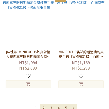
[中性款]MINIFOCUS片刻永恆
MINIFOCUS偶然的邂逅簡約真
大錶面真三眼日期顯示金屬鍊
皮手錶【WMF0318】-白面灰
帶手錶【WMF0219】-黑面黑
帶
NT$1,994
NT$1,169
框黑帶
NT$2,099
NT$1,299
1
2
3
4
5