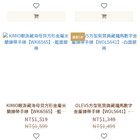
優惠9折
KIMIO眼淚藏海母貝方形金屬米
OLEVS方型氣質典藏羅馬數字
蘭鍊帶手錶【WKI6565】-藍面
金屬鍊帶手錶【WOL5641】-白
銀帶
面銀帶
NT$1,519
NT$1,349
NT$1,599
NT$1,499