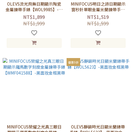
OLEVS流光飛舞日期顯示陶瓷
MINIFOCUS明日之詩日期顯示
金屬鍊帶手錶【WOL9985】-白
窗秒針單眼金屬米蘭鍊帶手錶
面白帶
【WMF0303】-白面玫金帶
NT$1,899
NT$1,519
NT$1,999
NT$1,599
優惠9折
MINIFOCUS榮耀之光真三眼日
OLEVS靜韻時光日顯米蘭錶帶