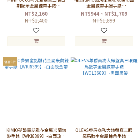
期顯示金屬鍊帶手錶
金屬鍊帶手鐲手錶
【WMF0470】-黑面黑帶
【WKI6300】-粉面粉帶
NT$2,160
NT$944 ~ NT$1,709
NT$2,400
NT$1,899
優惠9折
KIMIO夢繫童話雕花金屬米蘭鍊
OLEVS尊爵商務大錶盤真三眼
帶手錶【WKI6399】-白面玫金
羅馬數字金屬鍊帶手錶