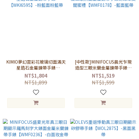
KIMIO夢幻雲彩花玻璃切面滿天
[中性款]MINIFOCUS晨光乍現
星鋯石金屬鍊帶手錶
造型三眼米蘭金屬鍊帶手錶對
【WKI6595】-粉藍面粉藍帶
錶單支閨蜜禮【WMF0178】-
NT$1,804
NT$1,519
藍面藍帶
NT$1,899
NT$1,599