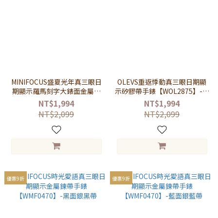
MINIFOCUS盛夏光年真三眼日
OLEVS重返悸動真三眼日期顯
期顯示羅馬刻字大錶面金屬米
示矽膠帶手錶【WOL2875】-黑
蘭鍊帶手錶【WMF0236】-白
面黑帶
NT$1,994
NT$1,994
面玫金帶
NT$2,099
NT$2,099
優惠9折
優惠9折