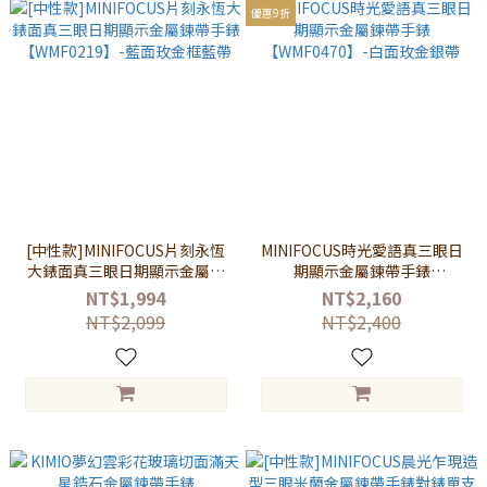
優惠9折
[中性款]MINIFOCUS片刻永恆
MINIFOCUS時光愛語真三眼日
大錶面真三眼日期顯示金屬鍊
期顯示金屬鍊帶手錶
帶手錶【WMF0219】-藍面玫
【WMF0470】-白面玫金銀帶
NT$1,994
NT$2,160
金框藍帶
NT$2,099
NT$2,400