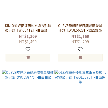
KIMIO美好祝福簡約方塊方形鍊
OLEVS靜韻時光日顯米蘭錶帶
帶手錶【WKI6412】-白面玫金
手錶【WOL5623】-銀面銀帶
帶
NT$1,169
NT$1,169
NT$1,499
NT$1,299