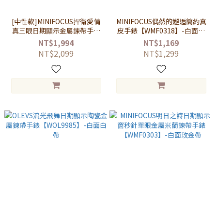
[中性款]MINIFOCUS捍衛愛情
MINIFOCUS偶然的邂逅簡約真
真三眼日期顯示金屬鍊帶手錶
皮手錶【WMF0318】-白面卡
【WMF0188】-藍面銀帶
其帶
NT$1,994
NT$1,169
NT$2,099
NT$1,299