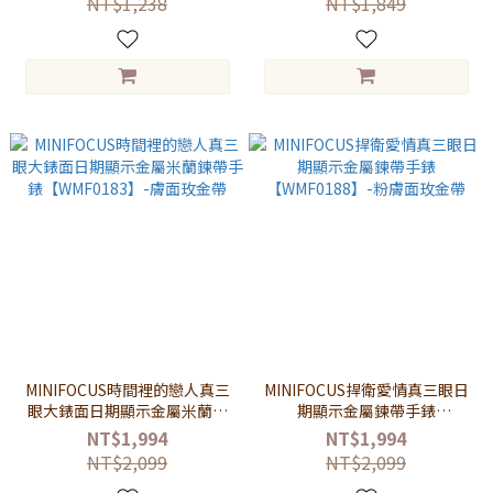
NT$1,238
NT$1,849
MINIFOCUS時間裡的戀人真三
MINIFOCUS捍衛愛情真三眼日
眼大錶面日期顯示金屬米蘭鍊
期顯示金屬鍊帶手錶
帶手錶【WMF0183】-膚面玫
【WMF0188】-粉膚面玫金帶
NT$1,994
NT$1,994
金帶
NT$2,099
NT$2,099