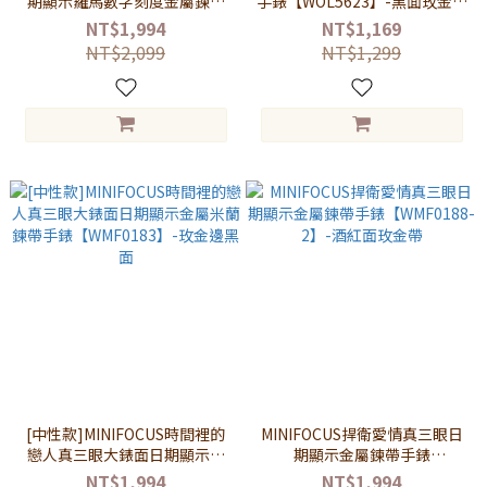
期顯示羅馬數字刻度金屬鍊帶
手錶【WOL5623】-黑面玫金框
手錶【WMF041588】-黑面玫
黑帶
NT$1,994
NT$1,169
金框黑帶
NT$2,099
NT$1,299
[中性款]MINIFOCUS時間裡的
MINIFOCUS捍衛愛情真三眼日
戀人真三眼大錶面日期顯示金
期顯示金屬鍊帶手錶
屬米蘭鍊帶手錶
【WMF0188-2】-酒紅面玫金
NT$1,994
NT$1,994