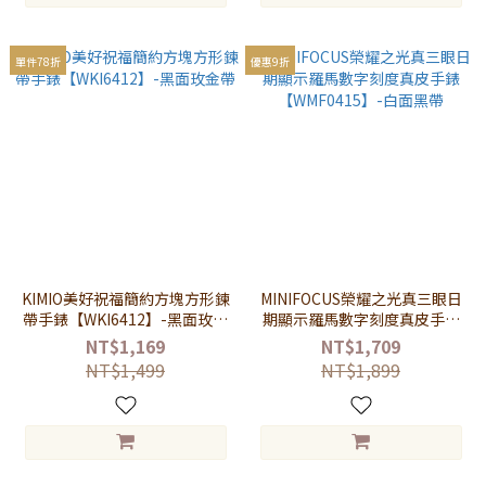
單件78折
優惠9折
KIMIO美好祝福簡約方塊方形鍊
MINIFOCUS榮耀之光真三眼日
帶手錶【WKI6412】-黑面玫金
期顯示羅馬數字刻度真皮手錶
帶
【WMF0415】-白面黑帶
NT$1,169
NT$1,709
NT$1,499
NT$1,899