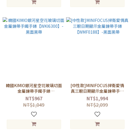
韓國KIMIO銀河星空花玻璃切面
[中性款]MINIFOCUS捍衛愛情
金屬鍊帶手鐲手錶
真三眼日期顯示金屬鍊帶手錶
【WKI6300】-黑面黑帶
【WMF0188】-黑面黑帶
NT$967
NT$1,994
NT$1,049
NT$2,099