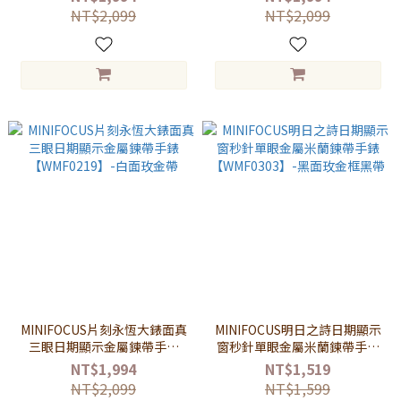
【WMF0183】-玫金邊黑面
帶
NT$2,099
NT$2,099
MINIFOCUS片刻永恆大錶面真
MINIFOCUS明日之詩日期顯示
三眼日期顯示金屬鍊帶手錶
窗秒針單眼金屬米蘭鍊帶手錶
【WMF0219】-白面玫金帶
【WMF0303】-黑面玫金框黑
NT$1,994
NT$1,519
帶
NT$2,099
NT$1,599