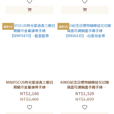
優惠9折
優惠9折
MINIFOCUS時光愛語真三眼日
KIMIO紀念日禮物蝴蝶結花切玻
期顯示金屬鍊帶手錶
璃面可調腕圍手鐲手錶
【WMF0470】-藍面藍帶
【WKI6435】-白面玫金帶
NT$2,160
NT$1,529
NT$2,400
NT$1,699