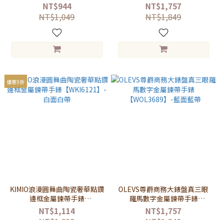
帶
【WOL3689】-黑面黑帶
NT$944
NT$1,757
NT$1,049
NT$1,849
優惠9折
KIMIO浪漫圓舞曲陶瓷奢華點鑽
OLEVS尊爵商務大錶盤真三眼
邊框金屬鍊帶手錶
羅馬數字金屬鍊帶手錶
【WKI6121】-白面白帶
【WOL3689】-藍面藍帶
NT$1,114
NT$1,757