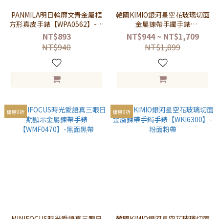
PANMILA明日輪廓文青金屬框
韓國KIMIO銀河星空花玻璃切面
方形真皮手錶【WPA0562】-白
金屬鍊帶手鐲手錶
面奶茶帶
【WKI6300】-灰面灰帶
NT$893
NT$944 ~ NT$1,709
NT$940
NT$1,899
優惠9折
優惠9折
MINIFOCUS時光愛語真三眼日
韓國KIMIO銀河星空花玻璃切面