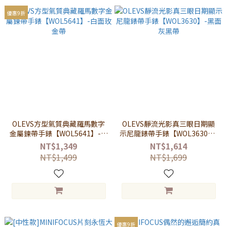
優惠9折
OLEVS方型氣質典藏羅馬數字
OLEVS靜流光影真三眼日期顯
金屬鍊帶手錶【WOL5641】-白
示尼龍錶帶手錶【WOL3630】-
面玫金帶
黑面灰黑帶
NT$1,349
NT$1,614
NT$1,499
NT$1,699
優惠9折