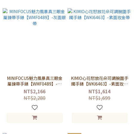
MINIFOCUS魅力風暴真三眼金
KIMIO心花怒放花朵可調腕圍手
屬鍊帶手錶【WMF0489】-灰
鐲手錶【WKI6463】-紫面玫金
面銀帶
帶
NT$2,166
NT$1,614
NT$2,280
NT$1,699