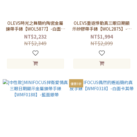
OLEVS時光之舞簡約陶瓷金屬
OLEVS重返悸動真三眼日期顯
鍊帶手錶【WOL5877】-白面白
示矽膠帶手錶【WOL2875】-白
帶
面黑帶
NT$2,232
NT$1,994
NT$2,349
NT$2,099
優惠9折