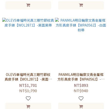
OLEVS幸福時光真三眼竹節紋
PANMILA明日輪廓文青金屬框
真皮手錶【WOL2871】-黑面黑
方形真皮手錶【WPA0562】-白
帶
面粉帶
NT$1,701
NT$893
NT$1,790
NT$940