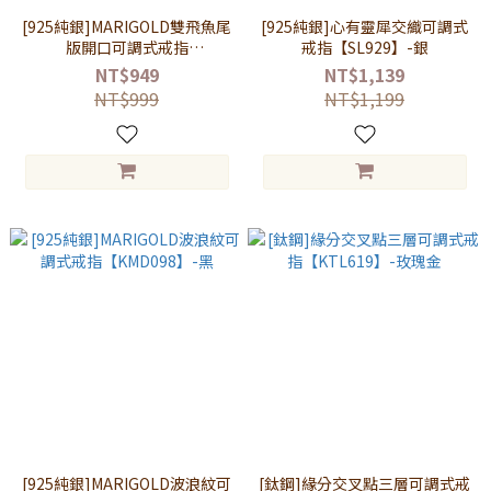
[925純銀]MARIGOLD雙飛魚尾
[925純銀]心有靈犀交織可調式
版開口可調式戒指
戒指【SL929】-銀
【KMD151】-銀
NT$949
NT$1,139
NT$999
NT$1,199
[925純銀]MARIGOLD波浪紋可
[鈦鋼]緣分交叉點三層可調式戒