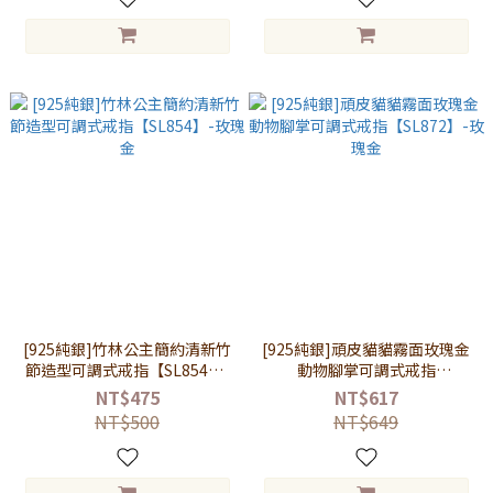
[925純銀]竹林公主簡約清新竹
[925純銀]頑皮貓貓霧面玫瑰金
節造型可調式戒指【SL854】-
動物腳掌可調式戒指
玫瑰金
【SL872】-玫瑰金
NT$475
NT$617
NT$500
NT$649