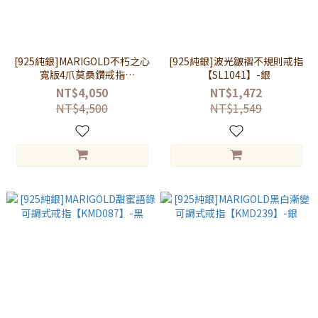
[925純銀]MARIGOLD不朽之心
[925純銀]波光皺褶不規則戒指
寬版4爪莫桑鑽戒指
【SL1041】-銀
【KMD311】-男款銀
NT$4,050
NT$1,472
NT$4,500
NT$1,549