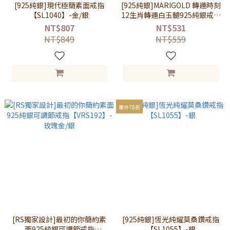
[925純銀]現代極簡素面戒指
[925純銀]MARIGOLD 轉運時刻
【SL1040】-金/銀
12生肖轉運白玉髓925純銀戒指
【KMD240】
NT$807
NT$531
NT$849
NT$559
單件78折
[RS獨家設計]最初的你簡約素
[925純銀]恆光純耀莫桑鑽戒指
面925純銀可調節戒指
【SL1055】-銀