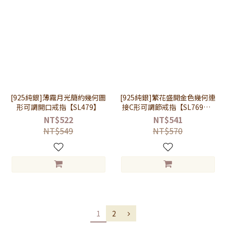
[925純銀]薄霧月光簡約幾何圖
[925純銀]繁花盛開金色幾何連
形可調開口戒指【SL479】
接C形可調節戒指【SL769】-
金
NT$522
NT$541
NT$549
NT$570
1
2